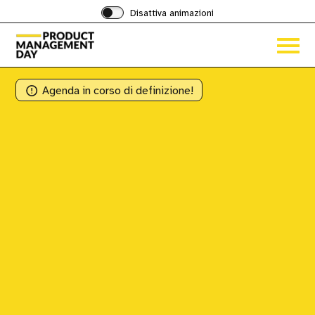
Disattiva animazioni
Acced
al
menu
ad
Agenda in corso di definizione!
hambu