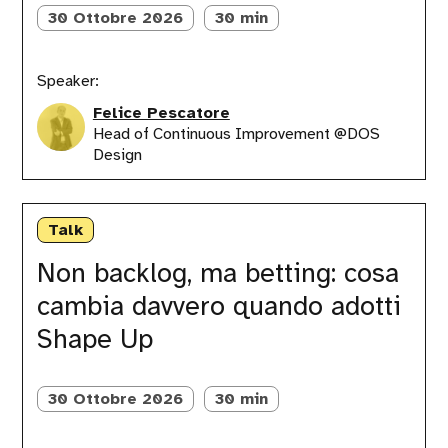
team
30 Ottobre 2026
30 min
come
micro-
imprese
autonome
Speaker:
Felice Pescatore
Head of Continuous Improvement @DOS
Design
Non
backlog,
Talk
ma
betting:
Non backlog, ma betting: cosa
cosa
cambia davvero quando adotti
cambia
davvero
Shape Up
quando
adotti
Shape
30 Ottobre 2026
30 min
Up