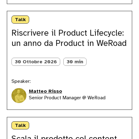
Riscrivere
il
Talk
Product
Lifecycle:
Riscrivere il Product Lifecycle:
un
un anno da Product in WeRoad
anno
da
Product
in
30 Ottobre 2026
30 min
WeRoad
Speaker:
Matteo Risso
Senior Product Manager @ WeRoad
Scala
il
Talk
prodotto
col
Scala il prodotto col content