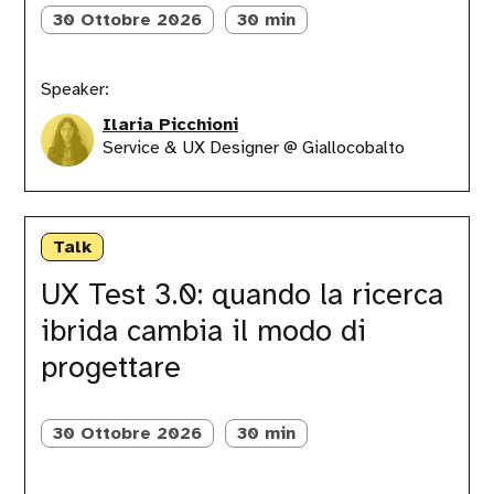
allinearsi
30 Ottobre 2026
30 min
e
decidere
insieme
Speaker:
Ilaria Picchioni
Service & UX Designer @ Giallocobalto
UX
Test
Talk
3.0:
quando
UX Test 3.0: quando la ricerca
la
ibrida cambia il modo di
ricerca
ibrida
progettare
cambia
il
modo
30 Ottobre 2026
30 min
di
progettare