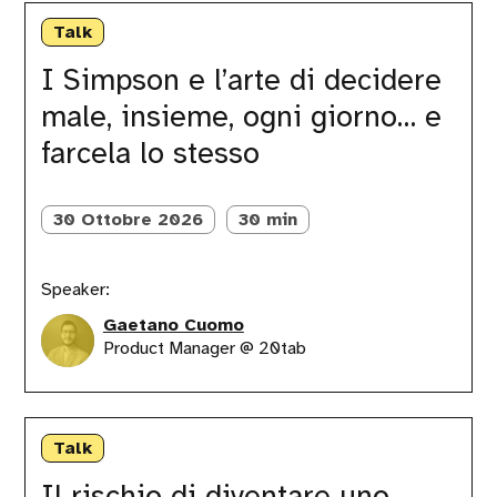
I
Simpson
Talk
e
l’arte
I Simpson e l’arte di decidere
di
male, insieme, ogni giorno… e
decidere
male,
farcela lo stesso
insieme,
ogni
giorno…
30 Ottobre 2026
30 min
e
farcela
lo
stesso
Speaker:
Gaetano Cuomo
Product Manager @ 20tab
Il
rischio
Talk
di
diventare
Il rischio di diventare uno