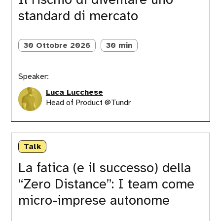
uno
standard di mercato
standard
di
mercato
30 Ottobre 2026
30 min
Speaker:
Luca Lucchese
Head of Product @Tundr
La
fatica
Talk
(e
il
La fatica (e il successo) della
successo)
“Zero Distance”: I team come
della
“Zero
micro-imprese autonome
Distance”:
I