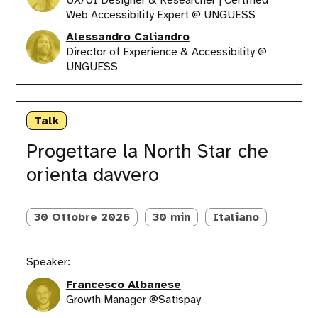
UX/UI Designer & Researcher | Certified
Web Accessibility Expert @ UNGUESS
Alessandro Caliandro
Director of Experience & Accessibility @
UNGUESS
Progettare
la
Talk
North
Star
Progettare la North Star che
che
orienta davvero
orienta
davvero
30 Ottobre 2026
30 min
Italiano
Speaker:
Francesco Albanese
Growth Manager @Satispay