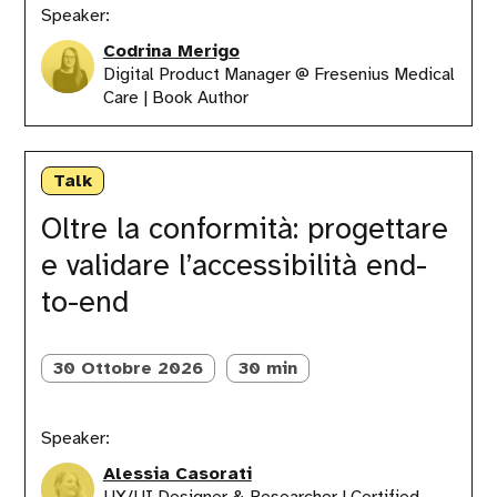
Speaker:
Codrina Merigo
Digital Product Manager @ Fresenius Medical
Care | Book Author
Oltre
la
Talk
conformità:
progettare
Oltre la conformità: progettare
e
e validare l’accessibilità end-
validare
l’accessibilità
to-end
end-
to-
end
30 Ottobre 2026
30 min
Speaker:
Alessia Casorati