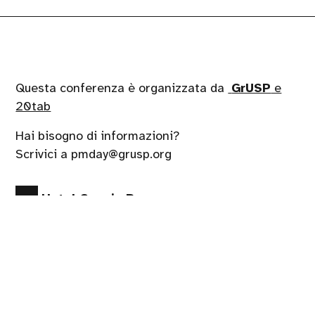
Questa conferenza è organizzata da
GrUSP
e
20tab
Hai bisogno di informazioni?
Scrivici a pmday@grusp.org
Hotel Savoia Regency
Via del Pilastro 2, Bologna
Seguici su