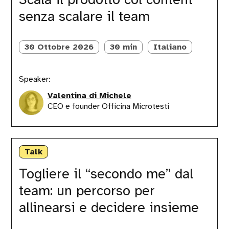
content
senza scalare il team
senza
scalare
il
team
30 Ottobre 2026
30 min
Italiano
Speaker:
Valentina di Michele
CEO e founder Officina Microtesti
Togliere
il
Talk
“secondo
me”
Togliere il “secondo me” dal
dal
team: un percorso per
team:
un
allinearsi e decidere insieme
percorso
per