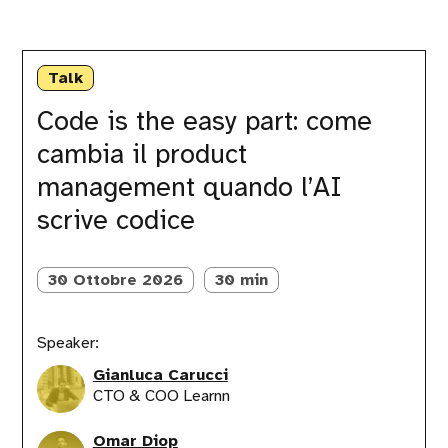
Code
is
Talk
the
easy
Code is the easy part: come
part:
cambia il product
come
cambia
management quando l’AI
il
product
scrive codice
management
quando
l’AI
30 Ottobre 2026
30 min
scrive
codice
Speaker:
Gianluca Carucci
CTO & COO Learnn
Omar Diop