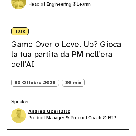
Head of Engineering @Learnn
Game
Over
Talk
o
Level
Game Over o Level Up? Gioca
Up?
la tua partita da PM nell’era
Gioca
la
dell’AI
tua
partita
da
30 Ottobre 2026
30 min
PM
nell’era
dell’AI
Speaker:
Andrea Ubertallo
Product Manager & Product Coach @ BIP