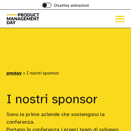
Disattiva animazioni
Acced
al
menu
ad
hambu
pmday
>
I nostri sponsor
I nostri sponsor
Sono le prime aziende che sostengono la
conferenza.
Portano in conferenza i propri team di sviluppo