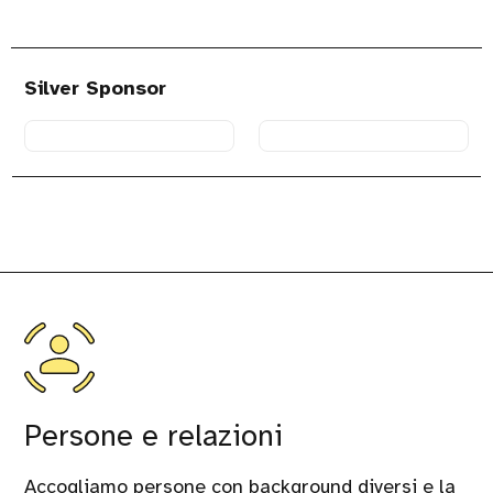
sito
di
giallocobalto
Silver Sponsor
Visita
Visita
il
il
sito
sito
di
di
AquaPlatform
WorkWave
Persone e relazioni
Accogliamo persone con background diversi e la