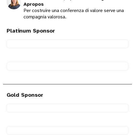
Apropos
Per costruire una conferenza di valore serve una
compagnia valorosa.
Platinum Sponsor
Visita
il
sito
di
Visita
Umana
il
sito
di
welyk
Gold Sponsor
Visita
il
sito
di
Visita
Daruma
il