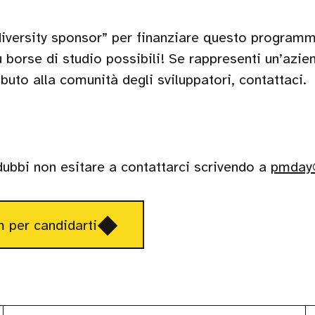
iversity sponsor” per finanziare questo programm
ù borse di studio possibili! Se rappresenti un’azi
buto alla comunità degli sviluppatori, contattaci.
ubbi non esitare a contattarci scrivendo a
pm
day
Si
m per candidarti
apre
in
una
nuova
finestra,