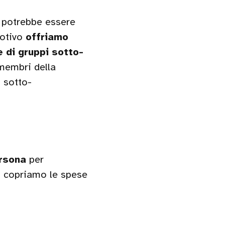
 potrebbe essere
motivo
offriamo
e di gruppi sotto-
membri della
 sotto-
ersona
per
o copriamo le spese