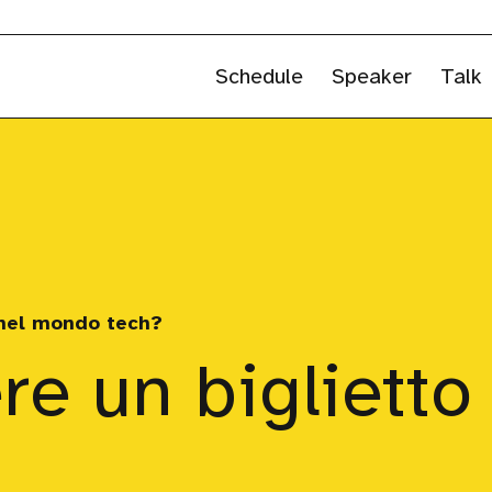
Schedule
Speaker
Talk
 nel mondo tech?
re un biglietto