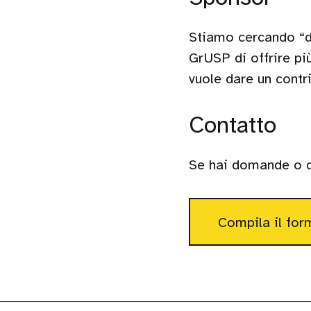
Stiamo cercando “d
GrUSP di offrire pi
vuole dare un contri
Contatto
Se hai domande o d
Compila il for