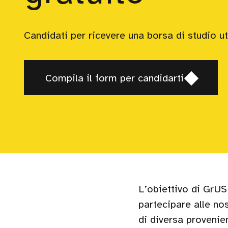
Candidati per ricevere una borsa di studio ut
Si
Compila il form per candidarti
apre
in
una
nuova
finestra,
L’obiettivo di GrUS
partecipare alle no
di diversa provenien