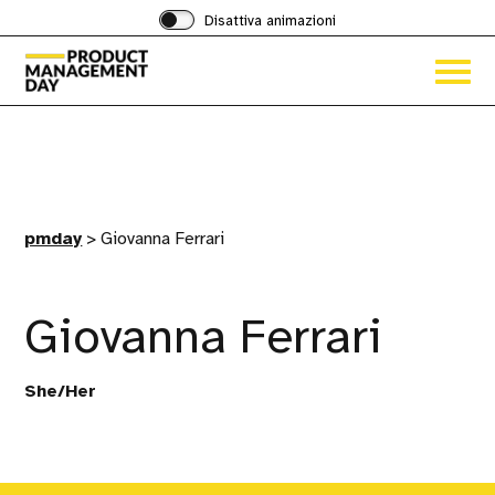
Disattiva animazioni
Acced
al
menu
ad
hambu
pmday
>
Giovanna Ferrari
Giovanna Ferrari
She/Her