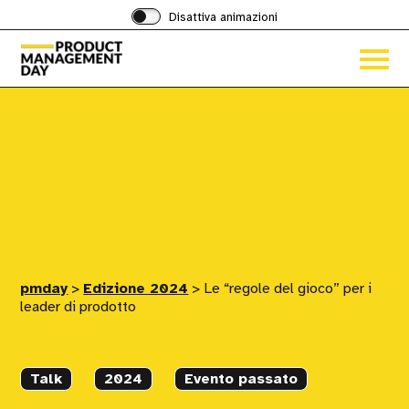
Disattiva animazioni
Acced
al
menu
ad
hambu
pmday
>
Edizione 2024
>
Le “regole del gioco” per i
leader di prodotto
Talk
2024
Evento passato