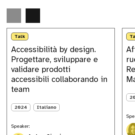
Accessibilità
Affinar
by
la
Talk
Ta
design.
produc
Progettare,
idea:
Accessibilità by design.
Af
sviluppare
Il
Progettare, sviluppare e
ru
e
ruolo
validare
chiave
validare prodotti
Re
prodotti
della
accessibili
Peer
accessibili collaborando in
M
collaborando
Review
team
in
per
team
i
2
Produc
Manage
2024
Italiano
Spe
Speaker: