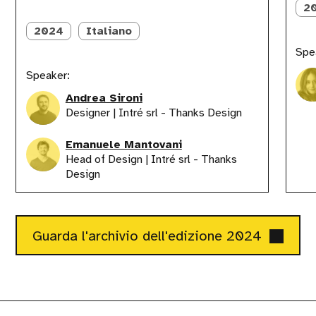
team
i
2
Produc
Manage
2024
Italiano
Spe
Speaker:
Andrea Sironi
Designer | Intré srl - Thanks Design
Emanuele Mantovani
Head of Design | Intré srl - Thanks
Design
Guarda l'archivio dell'edizione 2024