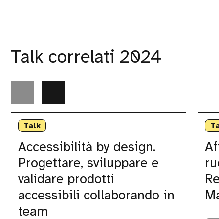
Talk correlati 2024
Accessibilità
Affinar
by
la
Talk
Ta
design.
produc
Progettare,
idea:
Accessibilità by design.
Af
sviluppare
Il
Progettare, sviluppare e
ru
e
ruolo
validare
chiave
validare prodotti
Re
prodotti
della
accessibili
Peer
accessibili collaborando in
M
collaborando
Review
team
in
per