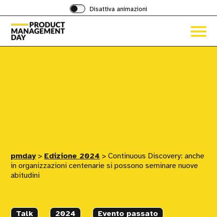
Disattiva animazioni
Acced
al
menu
ad
hambu
pmday
>
Edizione 2024
>
Continuous Discovery: anche
in organizzazioni centenarie si possono seminare nuove
abitudini
Talk
2024
Evento passato