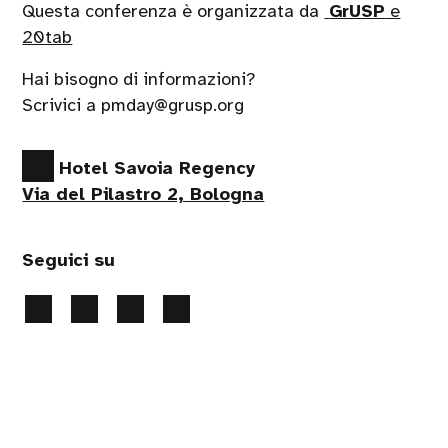
Questa conferenza è organizzata da
GrUSP
e
20tab
Hai bisogno di informazioni?
Scrivici a pmday@grusp.org
Hotel Savoia Regency
Via del Pilastro 2, Bologna
Seguici su
Handcrafted by
PaperPlane
- powered by
WordPress
.
Produzione evento a cura di
Apropos srl