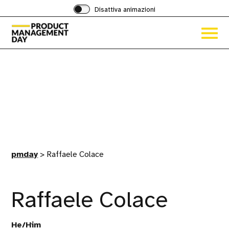
Disattiva animazioni
Acced
al
menu
ad
hambu
pmday
>
Raffaele Colace
Raffaele Colace
He/Him