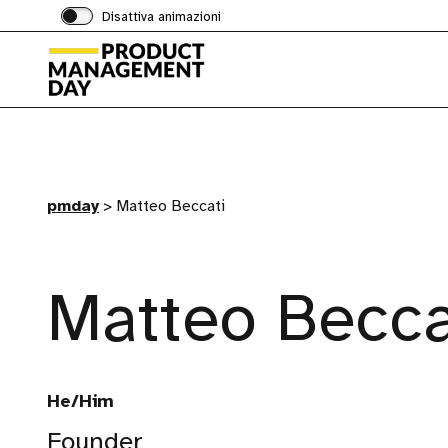
Disattiva animazioni
pmday
>
Matteo Beccati
Matteo Becca
He/Him
Founder