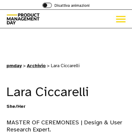
Disattiva animazioni
Acced
al
menu
ad
hambu
pmday
>
Archivio
>
Lara Ciccarelli
Lara Ciccarelli
She/Her
MASTER OF CEREMONIES | Design & User
Research Expert.