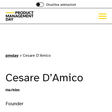
Disattiva animazioni
Acced
al
menu
ad
hambu
pmday
>
Cesare D’Amico
Cesare D’Amico
He/him
Founder